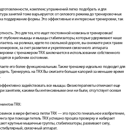
дготовленности, комплекс упражнений легко подобрать и для
тура занятий тоже варьируется: от силового режима до тренировочных
 на поддержание формы. Это эффективные и интересные тренировки, так
ность. Это для тех, кто ищет постоянной новизны в тренировках!
ют глубокие мышцы и мышцы стабилизаторы, которые удерживают наше
катаетесь на роликах, идете по скользкой дороге, вы снижаете риск травм
ренировок, за счет развития и укрепления связочного аппарата
нировки с тренажером TRX заключается в использовании собственного
одятся в рабочем состоянии.
елаете его более функциональным. Также тренажер идеально подходит для
деть. Тренируясь на TRX Вы сжигаете больше калорий за меньшее время
.
бы эффективно задействовать все мышцы. Физиотерапевты отмечают еще
 занятиях, какими бы интенсивными они ни были, отсутствует осевая
нингом TRX:
овинок в мире фитнеса петли TRX — это просто гениальное изобретение,
инга при помощи петель TRX успешно прошла проверку и набирает
ают крупные мышечные группы, стабилизаторы, развивают силу,
естибулярный, связочный аппарат.