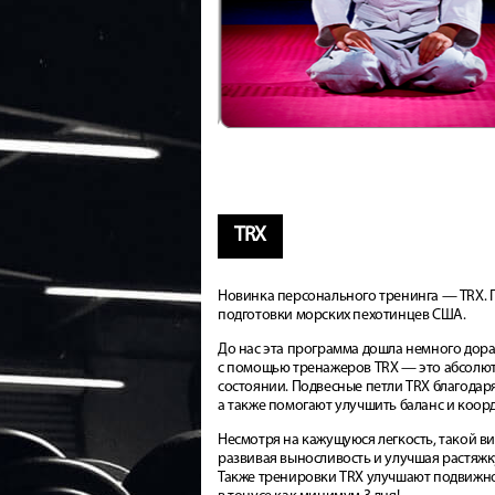
TRX
Новинка персонального тренинга — TRX. 
подготовки морских пехотинцев США.
До нас эта программа дошла немного до
с помощью тренажеров TRX — это абсолют
состоянии. Подвесные петли TRX благодар
а также помогают улучшить баланс и коо
Несмотря на кажущуюся легкость, такой в
развивая выносливость и улучшая растяжк
Также тренировки TRX улучшают подвижнос