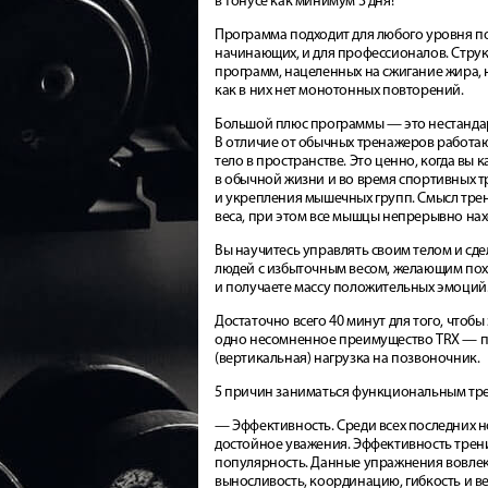
в тонусе как минимум 3 дня!
Программа подходит для любого уровня по
начинающих, и для профессионалов. Струк
программ, нацеленных на сжигание жира,
как в них нет монотонных повторений.
Большой плюс программы — это нестандарт
В отличие от обычных тренажеров работа
тело в пространстве. Это ценно, когда вы 
в обычной жизни и во время спортивных т
и укрепления мышечных групп. Смысл тре
веса, при этом все мышцы непрерывно нах
Вы научитесь управлять своим телом и сд
людей с избыточным весом, желающим поху
и получаете массу положительных эмоций
Достаточно всего 40 минут для того, что
одно несомненное преимущество TRX — при
(вертикальная) нагрузка на позвоночник.
5 причин заниматься функциональным тре
— Эффективность. Среди всех последних н
достойное уважения. Эффективность трен
популярность. Данные упражнения вовлек
выносливость, координацию, гибкость и в